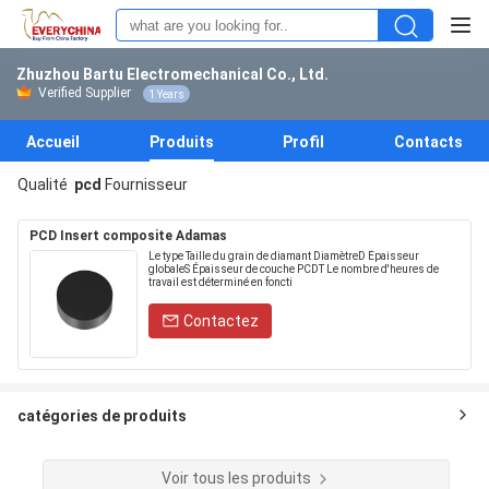
Zhuzhou Bartu Electromechanical Co., Ltd.
Verified Supplier
1 Years
Accueil
Produits
Profil
Contacts
Qualité
pcd
Fournisseur
PCD Insert composite Adamas
Le type Taille du grain de diamant DiamètreD Épaisseur
globaleS Épaisseur de couche PCDT Le nombre d'heures de
travail est déterminé en foncti
Contactez
catégories de produits
Voir tous les produits