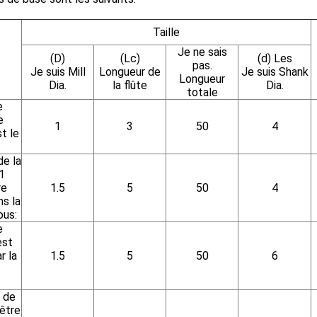
Taille
Je ne sais
(D)
(Lc)
(d) Les
pas.
Je suis Mill
Longueur de
Je suis Shank
Longueur
Dia.
la flûte
Dia.
totale
e
e
1
3
50
4
t le
de la
1
re
1.5
5
50
4
s la
ous:
e
est
r la
1.5
5
50
6
 de
être