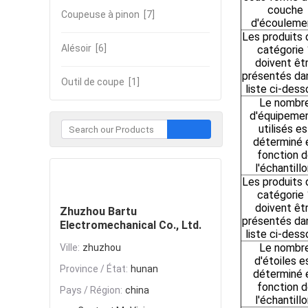
couche
Coupeuse à pinon
[7]
d'écouleme
Les produits 
Alésoir
[6]
catégorie 
doivent êt
présentés dan
Outil de coupe
[1]
liste ci-dess
Le nombr
d'équipeme
utilisés es
déterminé 
fonction 
l'échantillo
Contacter
Les produits 
catégorie 
doivent êt
Zhuzhou Bartu
présentés dan
Electromechanical Co., Ltd.
liste ci-dess
Le nombr
Ville:
zhuzhou
d'étoiles e
Province / État:
hunan
déterminé 
fonction 
Pays / Région:
china
l'échantillo