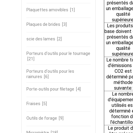
présentés d
un emballag
Plaquettes amovibles
[1]
qualité
supérieure
Plaques de brides
[3]
Les produits
base doivent 
présentés d
scie des lames
[2]
un emballag
qualité
Porteurs d'outils pour le tournage
supérieure
[21]
Le nombre t
d'émissions
CO2 est
Porteurs d'outils pour les
déterminé pa
rainures
[6]
méthode
suivante:
Porte-outils pour filetage
[4]
Le nombr
d'équipeme
Fraises
[5]
utilisés es
déterminé 
fonction 
Outils de forage
[9]
l'échantillo
Le produit d
Micromètre
[18]