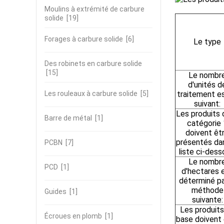
Moulins à extrémité de carbure
solide
[19]
Forages à carbure solide
[6]
Le type
Des robinets en carbure solide
[15]
Le nombr
d'unités d
Les rouleaux à carbure solide
[5]
traitement es
suivant:
Les produits 
Barre de métal
[1]
catégorie 
doivent êt
présentés dan
PCBN
[7]
liste ci-dess
Le nombr
PCD
[1]
d'hectares 
déterminé pa
méthode
Guides
[1]
suivante:
Les produits
Écroues en plomb
[1]
base doivent 