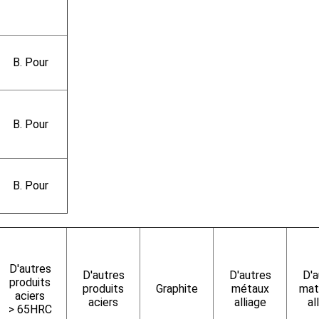
B. Pour
B. Pour
B. Pour
D'autres
D'autres
D'autres
D'a
produits
produits
Graphite
métaux
mat
aciers
aciers
alliage
al
> 65HRC