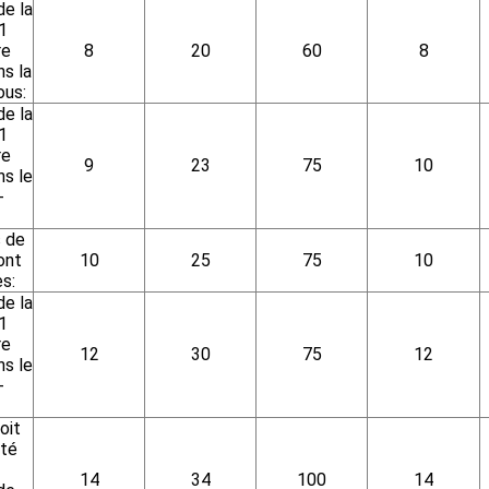
de la
1
re
8
20
60
8
s la
ous:
de la
1
re
9
23
75
10
s le
-
 de
ont
10
25
75
10
es:
de la
1
re
12
30
75
12
s le
-
oit
nté
14
34
100
14