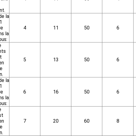
nt.
de la
1
re
4
11
50
6
s la
ous:
e
nts
t
5
13
50
6
en
de
n.
de la
1
re
6
16
50
6
s la
ous:
e
st
en
7
20
60
8
de
n.