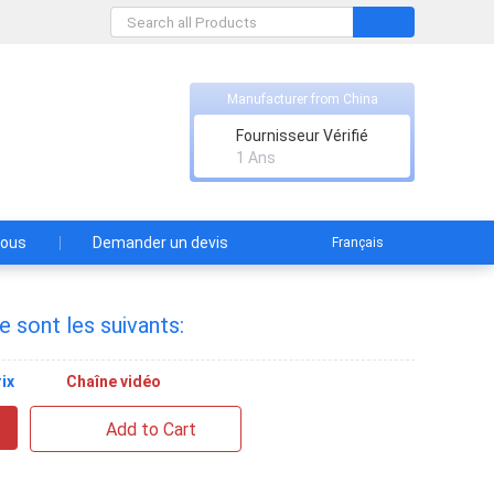
Manufacturer from China
Fournisseur Vérifié
1 Ans
nous
Demander un devis
Français
e sont les suivants:
ix
Chaîne vidéo
Add to Cart