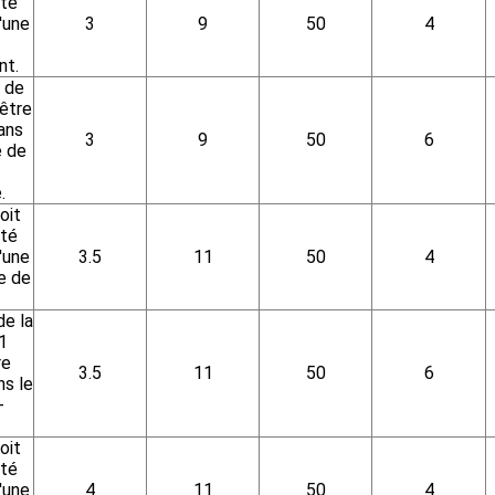
nté
'une
3
9
50
4
nt.
 de
être
ans
3
9
50
6
e de
.
oit
nté
'une
3.5
11
50
4
e de
de la
1
re
3.5
11
50
6
s le
-
oit
nté
'une
4
11
50
4