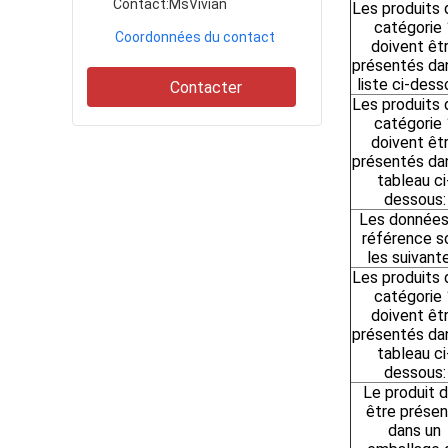
Contact:
MsVivian
Les produits 
catégorie 
Coordonnées du contact
doivent êt
présentés dan
liste ci-dess
Contacter
Les produits 
catégorie 
doivent êt
présentés dan
tableau ci
dessous:
Les données
référence s
les suivant
Les produits 
catégorie 
doivent êt
présentés dan
tableau ci
dessous:
Le produit d
être prése
dans un