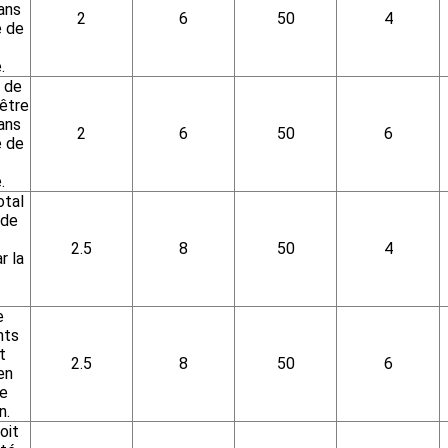
ans
2
6
50
4
e de
.
 de
être
ans
2
6
50
6
e de
.
otal
 de
2.5
8
50
4
r la
e
nts
t
2.5
8
50
6
en
de
n.
oit