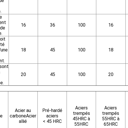
de
.
e
ent
16
36
100
16
 de
e.
oit
nté
'une
18
45
100
18
nt.
sont
à
20
45
100
20
e.
Aciers
Aciers
Acier au
Pré-hardé
trempés
trempés
re
carboneAcier
aciers
45HRC à
55HRC à
allié
< 45 HRC
55HRC
65HRC