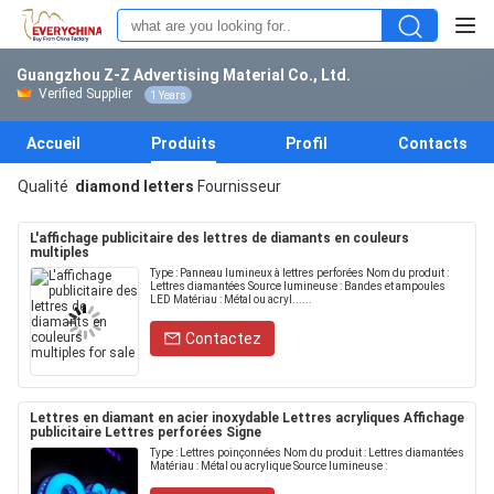
Guangzhou Z-Z Advertising Material Co., Ltd.
Verified Supplier
1 Years
Accueil
Produits
Profil
Contacts
Qualité
diamond letters
Fournisseur
L'affichage publicitaire des lettres de diamants en couleurs
multiples
Type : Panneau lumineux à lettres perforées Nom du produit :
Lettres diamantées Source lumineuse : Bandes et ampoules
LED Matériau : Métal ou acryl......
Contactez
Lettres en diamant en acier inoxydable Lettres acryliques Affichage
publicitaire Lettres perforées Signe
Type : Lettres poinçonnées Nom du produit : Lettres diamantées
Matériau : Métal ou acrylique Source lumineuse :