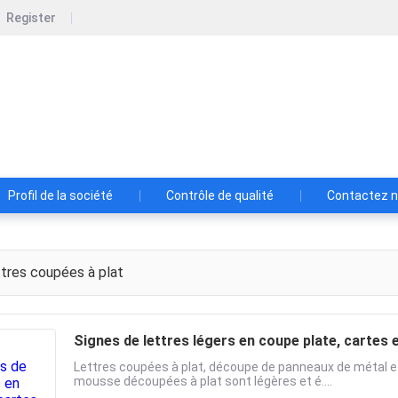
Register
ngzhou Z-Z Advertising Material Co., Ltd
iel publicitaire Cie., Ltd de Guangzhou ZZ.
Profil de la société
Contrôle de qualité
Contactez 
tres coupées à plat
Signes de lettres légers en coupe plate, cartes
Lettres coupées à plat, découpe de panneaux de métal et
mousse découpées à plat sont légères et é....