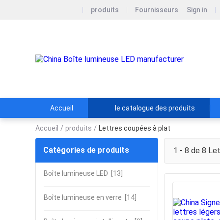
produits
Fournisseurs
Sign in
Gua
Matér
Accueil
le catalogue des produits
Accueil
/
produits
/
Lettres coupées à plat
Catégories de produits
1 - 8 de 8
Let
Boîte lumineuse LED
[13]
Boîte lumineuse en verre
[14]