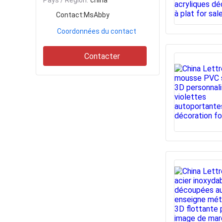
Pays / Région:
china
Contact:
MsAbby
Coordonnées du contact
Contacter