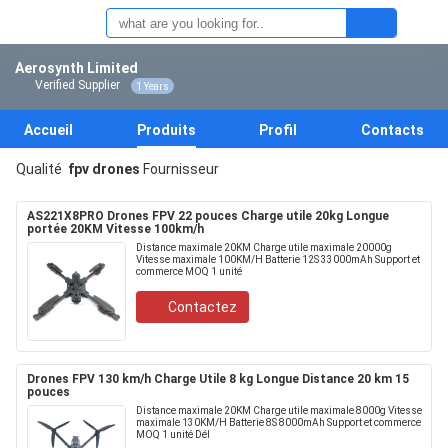
Aerosynth Limited
Verified Supplier
1 Years
Accueil
Produits
Profil
Contacts
Qualité
fpv drones
Fournisseur
AS221X8PRO Drones FPV 22 pouces Charge utile 20kg Longue
portée 20KM Vitesse 100km/h
Distance maximale 20KM Charge utile maximale 20000g
Vitesse maximale 100KM/H Batterie 12S 33000mAh Support et
commerce MOQ 1 unité
Contactez
Drones FPV 130 km/h Charge Utile 8 kg Longue Distance 20 km 15
pouces
Distance maximale 20KM Charge utile maximale 8000g Vitesse
maximale 130KM/H Batterie 8S 8000mAh Support et commerce
MOQ 1 unité Dél