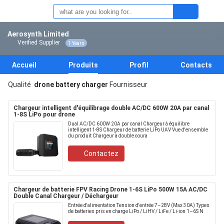
Aerosynth Limited
Verified Supplier
1 Years
Accueil
Produits
Profil
Contacts
Qualité
drone battery charger
Fournisseur
Chargeur intelligent d'équilibrage double AC/DC 600W 20A par canal
1-8S LiPo pour drone
Dual AC/DC 600W 20A par canal Chargeur à équilibre
intelligent 1-8S Chargeur de batterie LiPo UAV Vue d'ensemble
du produit Chargeur à double coura
Contactez
Chargeur de batterie FPV Racing Drone 1-6S LiPo 500W 15A AC/DC
Double Canal Chargeur / Déchargeur
Entrée d'alimentation Tension d'entrée 7–28V (Max 30A) Types
de batteries pris en charge LiPo / LiHV / LiFe / Li-ion 1–6S N