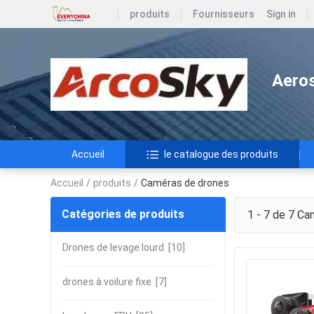
produits
Fournisseurs
Sign in
Aeros
Accueil
le catalogue des produits
Accueil
/
produits
/
Caméras de drones
Catégories de produits
1 - 7 de 7
Cam
Drones de levage lourd
[10]
drones à voilure fixe
[7]