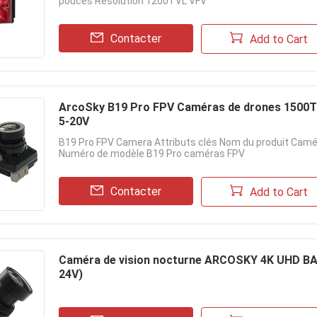
pouces Résolution 1200TVL VFV
Contacter
Add to Cart
ArcoSky B19 Pro FPV Caméras de drones 1500TVL
5-20V
B19 Pro FPV Camera Attributs clés Nom du produit Camér
Numéro de modèle B19 Pro caméras FPV
Contacter
Add to Cart
Caméra de vision nocturne ARCOSKY 4K UHD BAT 
24V)