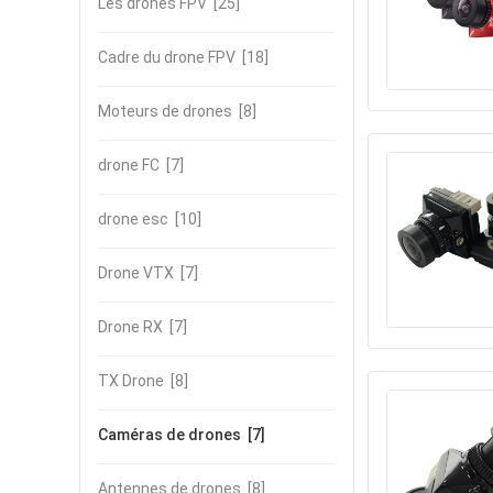
Les drones FPV
[25]
Cadre du drone FPV
[18]
Moteurs de drones
[8]
drone FC
[7]
drone esc
[10]
Drone VTX
[7]
Drone RX
[7]
TX Drone
[8]
Caméras de drones
[7]
Antennes de drones
[8]