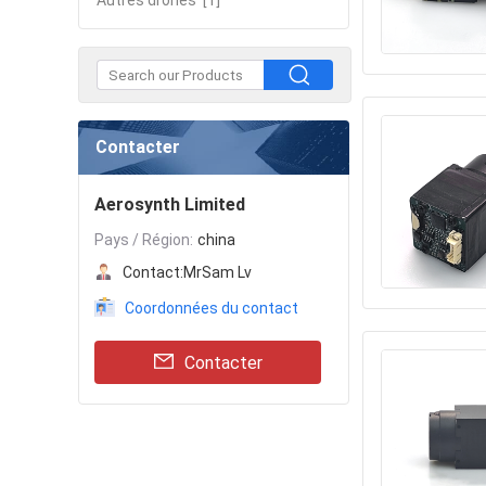
Autres drones
[1]
Contacter
Aerosynth Limited
Pays / Région:
china
Contact:
MrSam Lv
Coordonnées du contact
Contacter