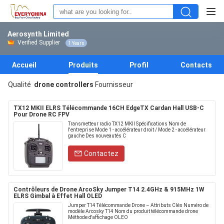
Aerosynth Limited
Verified Supplier
1 Years
Accueil
Produits
Profil
Contacts
Qualité
drone controllers
Fournisseur
TX12 MKII ELRS Télécommande 16CH EdgeTX Cardan Hall USB‑C
Pour Drone RC FPV
Transmetteur radio TX12 MKII Spécifications Nom de
l'entreprise Mode 1 - accélérateur droit / Mode 2 - accélérateur
gauche Des nouveautés C
Contactez
Contrôleurs de Drone ArcoSky Jumper T14 2.4GHz & 915MHz 1W
ELRS Gimbal à Effet Hall OLED
Jumper T14 Télécommande Drone – Attributs Clés Numéro de
modèle Arcosky T14 Nom du produit télécommande drone
Méthode d'affichage OLEO