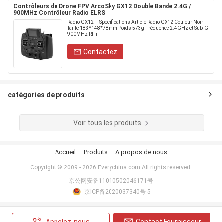
Contrôleurs de Drone FPV ArcoSky GX12 Double Bande 2.4G /
900MHz Contrôleur Radio ELRS
Radio GX12 – Spécifications Article Radio GX12 Couleur Noir
Taille 183*148*78mm Poids 573g Fréquence 2.4GHz et Sub-G
900MHz RF i
Contactez
catégories de produits
Voir tous les produits
Accueil
Produits
A propos de nous
Copyright © 2009 - 2026 Everychina.com.All rights reserved.
京公网安备11010502046171号
京ICP备2020037340号-5
Appelez-nous
Contact Fournisseur