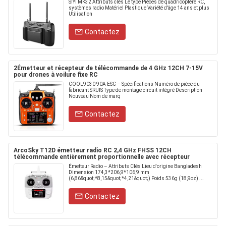
SIYI MK32 Attributs clés Le type Pièces de quadricoptère RC,
systèmes radio Matériel Plastique Variété d'âge 14 ans et plus
Utilisation
Contactez
2Émetteur et récepteur de télécommande de 4 GHz 12CH 7‐15V
pour drones à voilure fixe RC
COOL9030 90A ESC – Spécifications Numéro de pièce du
fabricant SRUIS Type de montage circuit intégré Description
Nouveau Nom de marq
Contactez
ArcoSky T12D émetteur radio RC 2,4 GHz FHSS 12CH
télécommande entièrement proportionnelle avec récepteur
Émetteur Radio – Attributs Clés Lieu d'origine Bangladesh
Dimension 174,3*206,9*106,9 mm
(6,86&quot;*8,15&quot;*4,21&quot;) Poids 536g (18,9oz) ...
Contactez