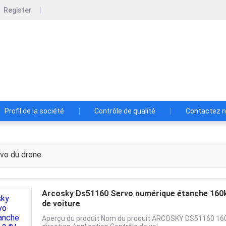
Register
ynth Limited
Profil de la société
Contrôle de qualité
Contactez 
vo du drone
Arcosky Ds51160 Servo numérique étanche 160kg
de voiture
Aperçu du produit Nom du produit ARCOSKY DS51160 1