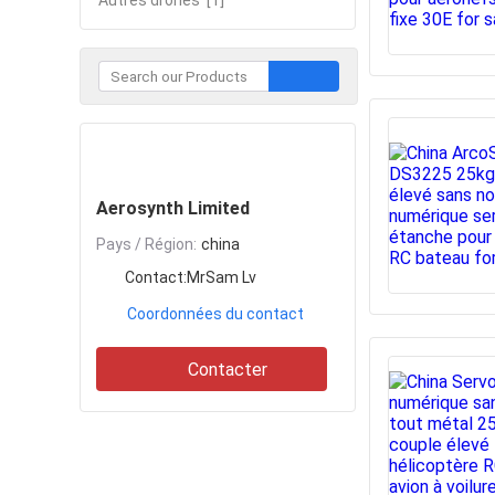
Autres drones
[1]
Contacter
Aerosynth Limited
Pays / Région:
china
Contact:
MrSam Lv
Coordonnées du contact
Contacter