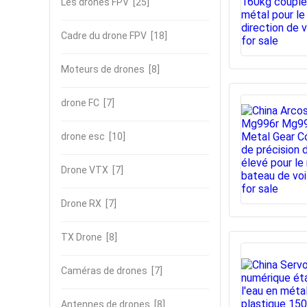
Les drones FPV
[25]
Cadre du drone FPV
[18]
Moteurs de drones
[8]
drone FC
[7]
drone esc
[10]
Drone VTX
[7]
Drone RX
[7]
TX Drone
[8]
Caméras de drones
[7]
Antennes de drones
[8]