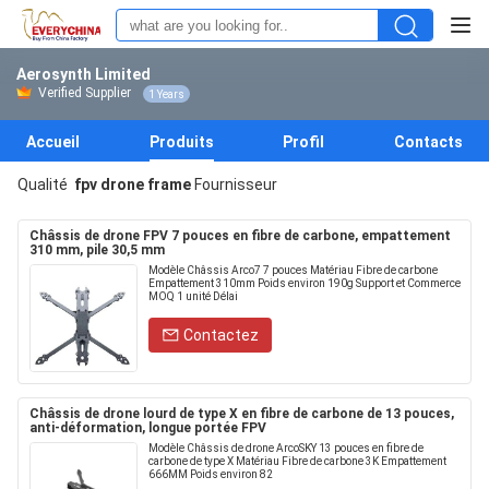
Aerosynth Limited
Verified Supplier
1 Years
Accueil
Produits
Profil
Contacts
Qualité
fpv drone frame
Fournisseur
Châssis de drone FPV 7 pouces en fibre de carbone, empattement
310 mm, pile 30,5 mm
Modèle Châssis Arco7 7 pouces Matériau Fibre de carbone
Empattement 310mm Poids environ 190g Support et Commerce
MOQ 1 unité Délai
Contactez
Châssis de drone lourd de type X en fibre de carbone de 13 pouces,
anti-déformation, longue portée FPV
Modèle Châssis de drone ArcoSKY 13 pouces en fibre de
carbone de type X Matériau Fibre de carbone 3K Empattement
666MM Poids environ 82