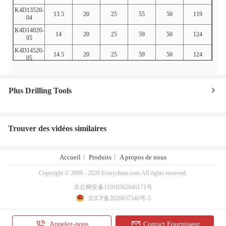
K4D13520-
13.5
20
25
55
50
119
04
K4D14020-
14
20
25
59
50
124
05
K4D14520-
14.5
20
25
59
50
124
05
K4D15020-
15
20
25
63
50
129
05
Plus Drilling Tools
K4D15520-
15,5
20
25
63
50
129
05
K4D16020-
16
20
25
67
50
133
05
Trouver des vidéos similaires
K4D16525-
16,5
25
34
67
56
139
06
K4D17025-
17
25
34
71
56
143
Accueil
Produits
A propos de nous
06
K4D17525-
Copyright © 2009 - 2026 Everychina.com.All rights reserved.
17.5
25
34
71
56
143
06
京公网安备11010502046171号
K4D18025-
18
25
34
75
56
148
京ICP备2020037340号-5
06
K4D18525-
18,5
25
34
75
56
148
06
Appelez-nous
Contact Fournisseur