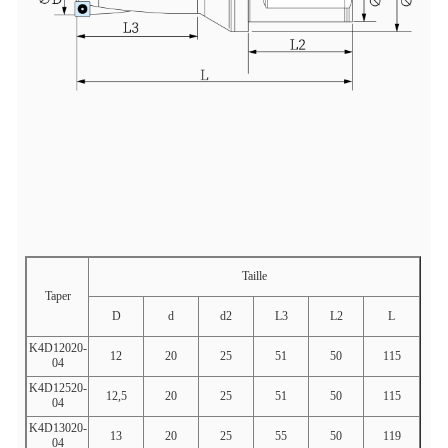
Taille
Taper
D
d
d2
L3
L2
L
K4D12020-
12
20
25
51
50
115
04
K4D12520-
12,5
20
25
51
50
115
04
K4D13020-
13
20
25
55
50
119
04