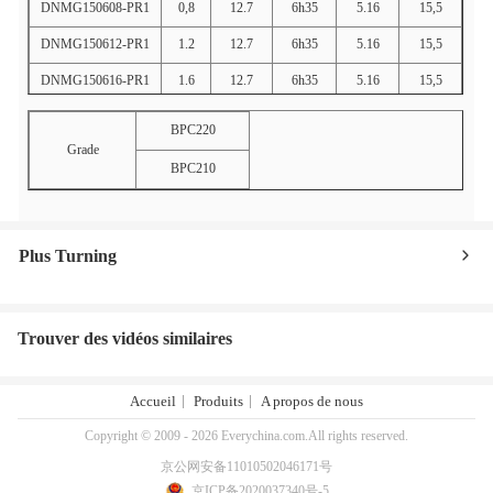
DNMG150608-PR1
0,8
12.7
6h35
5.16
15,5
DNMG150612-PR1
1.2
12.7
6h35
5.16
15,5
DNMG150616-PR1
1.6
12.7
6h35
5.16
15,5
BPC220
Grade
BPC210
Plus Turning
Trouver des vidéos similaires
Accueil
Produits
A propos de nous
Copyright © 2009 - 2026 Everychina.com.All rights reserved.
京公网安备11010502046171号
京ICP备2020037340号-5