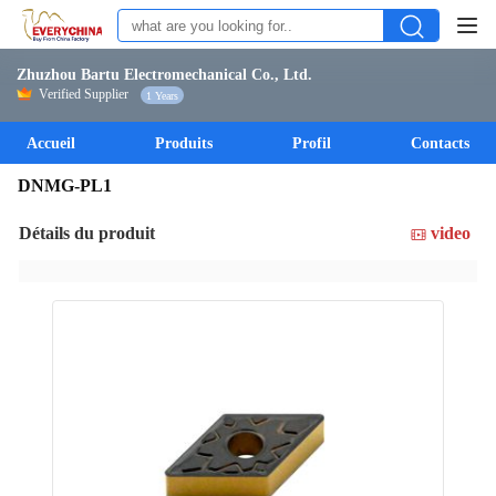
Zhuzhou Bartu Electromechanical Co., Ltd.
Verified Supplier
1 Years
Accueil
Produits
Profil
Contacts
DNMG-PL1
Détails du produit
video