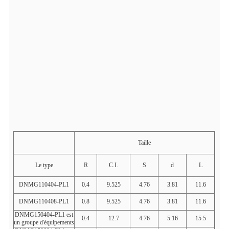
Taille
Le type
R
C.I.
S
d
L
DNMG110404-PL1
0.4
9.525
4.76
3.81
11.6
DNMG110408-PL1
0.8
9.525
4.76
3.81
11.6
DNMG150404-PL1 est
0.4
12.7
4.76
5.16
15.5
un groupe d'équipements