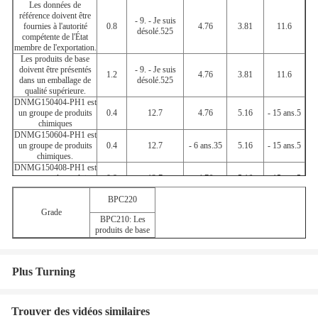
Les données de
référence doivent être
- 9. - Je suis
fournies à l'autorité
0.8
4.76
3.81
11.6
désolé.525
compétente de l'État
membre de l'exportation.
Les produits de base
doivent être présentés
- 9. - Je suis
1.2
4.76
3.81
11.6
dans un emballage de
désolé.525
qualité supérieure.
DNMG150404-PH1 est
un groupe de produits
0.4
12.7
4.76
5.16
- 15 ans.5
chimiques
DNMG150604-PH1 est
un groupe de produits
0.4
12.7
- 6 ans.35
5.16
- 15 ans.5
chimiques.
DNMG150408-PH1 est
un groupe de produits
0.8
12.7
4.76
5.16
- 15 ans.5
chimiques
BPC220
DNMG150608-PH1 est
un groupe de produits
0.8
12.7
- 6 ans.35
5.16
- 15 ans.5
Grade
BPC210: Les
chimiques.
produits de base
DNMG150412-PH1
1.2
12.7
4.76
5.16
- 15 ans.5
DNMG150612-PH1
1.2
12.7
- 6 ans.35
5.16
- 15 ans.5
Plus Turning
Trouver des vidéos similaires