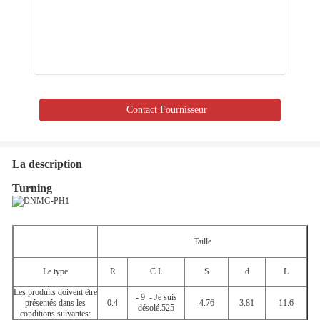
Contact Fournisseur
La description
Turning
Taille
Le type
R
C.I.
S
d
L
Les produits doivent être
- 9. - Je suis
présentés dans les
0.4
4.76
3.81
11.6
désolé.525
conditions suivantes: