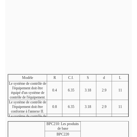
Modèle
R
C.I.
S
d
L
Le système de contrôle de
l'équipement doit être
0.4
6.35
3.18
2.9
11
équipé d'un système de
contrôle de l'équipement.
Le système de contrôle de
l'équipement doit être
0.8
6.35
3.18
2.9
11
conforme à l'annexe II.
Le système de contrôle de
l'équipement doit être
0.4
9.525
4.76
4.4
16.5
BPC210: Les produits
conforme à l'annexe V.
de base
Le nombre de points de
BPC220
contrôle doit être le même