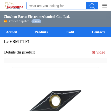
Zhuzhou Bartu Electromechanical Co., Ltd.
Verified Supplier
1 Years
Accueil
Produits
Profil
Contacts
Le VBMT-TF1
Détails du produit
video