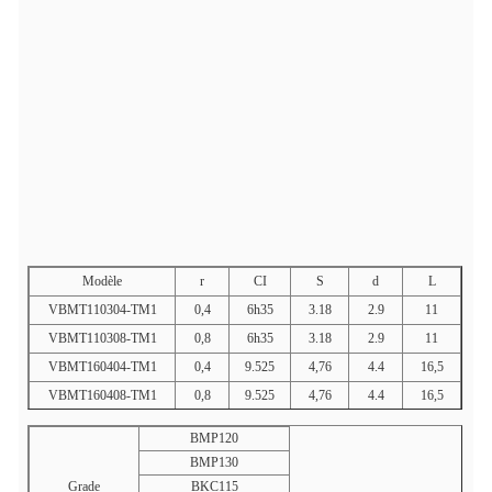
Modèle
r
CI
S
d
L
VBMT110304-TM1
0,4
6h35
3.18
2.9
11
VBMT110308-TM1
0,8
6h35
3.18
2.9
11
VBMT160404-TM1
0,4
9.525
4,76
4.4
16,5
VBMT160408-TM1
0,8
9.525
4,76
4.4
16,5
BMP120
BMP130
Grade
BKC115