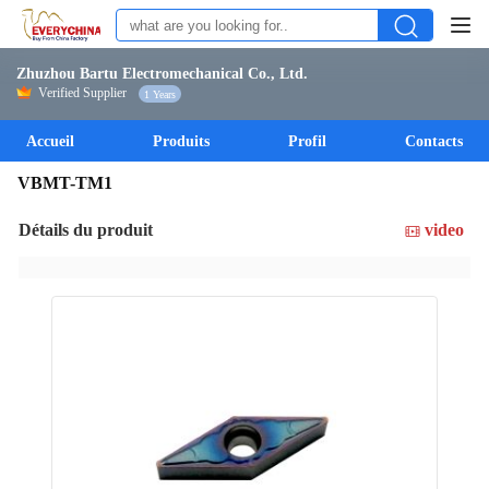
Zhuzhou Bartu Electromechanical Co., Ltd.
Verified Supplier
1 Years
Accueil
Produits
Profil
Contacts
VBMT-TM1
Détails du produit
video