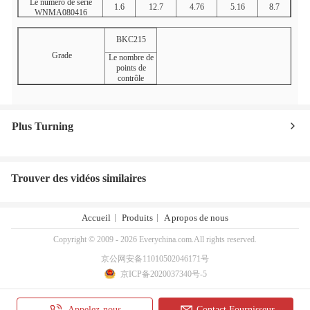
Le numéro de série
1.6
12.7
4.76
5.16
8.7
WNMA080416
BKC215
Grade
Le nombre de
points de
contrôle
Plus Turning
Trouver des vidéos similaires
Accueil
Produits
A propos de nous
Copyright © 2009 - 2026 Everychina.com.All rights reserved.
京公网安备11010502046171号
京ICP备2020037340号-5
Appelez-nous
Contact Fournisseur