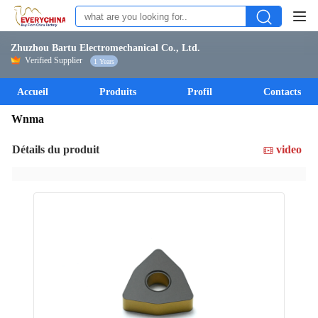
Zhuzhou Bartu Electromechanical Co., Ltd.
Verified Supplier
1 Years
Accueil
Produits
Profil
Contacts
Wnma
Détails du produit
video