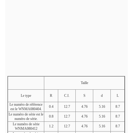
Taille
Le type
R
C.I.
S
d
L
Le numéro de référence
0.4
12.7
4.76
5.16
8.7
est le WNMA080404.
Le numéro de série est le
0.8
12.7
4.76
5.16
8.7
numéro de série.
Le numéro de série
1.2
12.7
4.76
5.16
8.7
WNMA080412