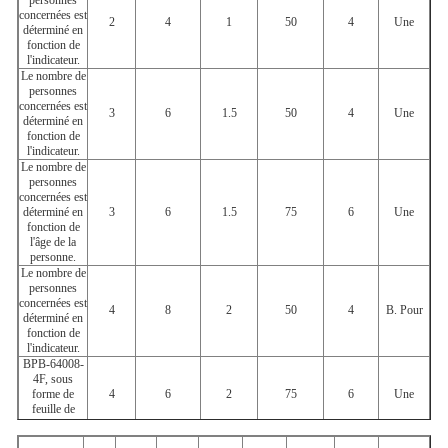
personnes
concernées est
2
4
1
50
4
Une
déterminé en
fonction de
l'indicateur.
Le nombre de
personnes
concernées est
3
6
1.5
50
4
Une
déterminé en
fonction de
l'indicateur.
Le nombre de
personnes
concernées est
déterminé en
3
6
1.5
75
6
Une
fonction de
l'âge de la
personne.
Le nombre de
personnes
concernées est
4
8
2
50
4
B. Pour
déterminé en
fonction de
l'indicateur.
BPB-64008-
4F, sous
forme de
4
6
2
75
6
Une
feuille de
papier
Le nombre de