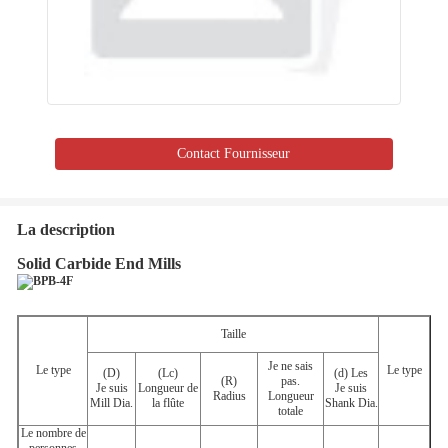
Contact Fournisseur
La description
Solid Carbide End Mills
Taille
Je ne sais
Le type
Le type
(D)
(Lc)
(d) Les
(R)
pas.
Je suis
Longueur de
Je suis
Radius
Longueur
Mill Dia.
la flûte
Shank Dia.
totale
Le nombre de