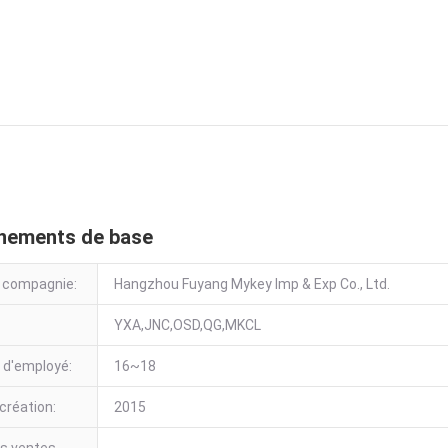
de linformation
nements de base
 compagnie:
Hangzhou Fuyang Mykey Imp & Exp Co., Ltd.
YXA,JNC,OSD,QG,MKCL
 d'employé:
16~18
création:
2015