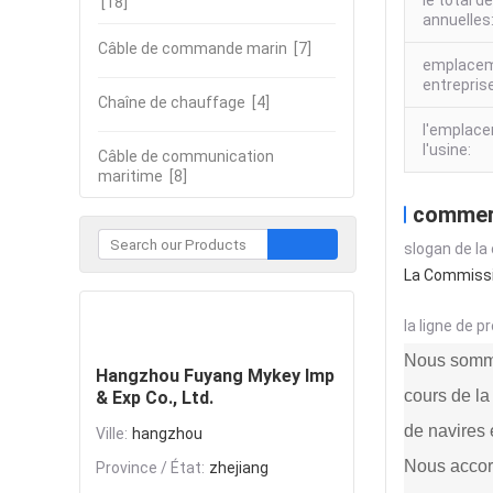
le total d
[18]
annuelles
Câble de commande marin
[7]
emplacem
entrepris
Chaîne de chauffage
[4]
l'emplac
l'usine:
Câble de communication
maritime
[8]
commer
slogan de la
La Commissio
Contacter
la ligne de p
Nous sommes
Hangzhou Fuyang Mykey Imp
cours de la
& Exp Co., Ltd.
de navires 
Ville:
hangzhou
Nous accord
Province / État:
zhejiang