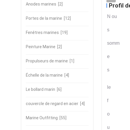
Anodes marines
[2]
Profil d
N
o
u
Portes de la marine
[12]
s
Fenêtres marines
[19]
s
o
m
m
Peinture Marine
[2]
e
Propulseurs de marine
[1]
s
Échelle de la marine
[4]
l
e
Le bollard marin
[6]
f
couvercle de regard en acier
[4]
o
Marine Outfitting
[55]
u