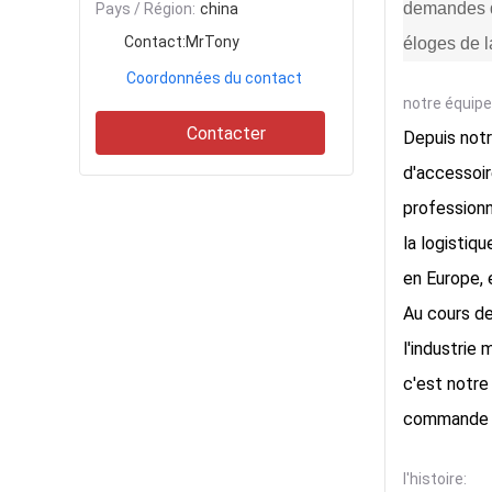
demandes de
Pays / Région:
china
Contact:
MrTony
éloges de l
Coordonnées du contact
notre équipe
Contacter
Depuis notr
d'accessoi
professionn
la logistiq
en Europe, 
Au cours de
l'industrie 
c'est notre
commande r
l'histoire: