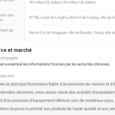
es ventes
40 million US dollars-50 million US dollars
:
ent des
N°196, route de LongPu, district de Fuyang, ville de
es:
ement de
Route Est de Xingguan, ville de Guanlin, Yixing, ville
ce et marché
 compagnie:
n a examiné les informations fournies par les autorités chinoises.
roduction:
 le principal fournisseur fiable d'accessoires de navires et d
 dernière décennie, nous avons mené des activités d'exportatio
et d'accessoires d'équipement offshore vers de nombreux pays.
ons toujours la priorité aux produits de haute qualité et aux ser