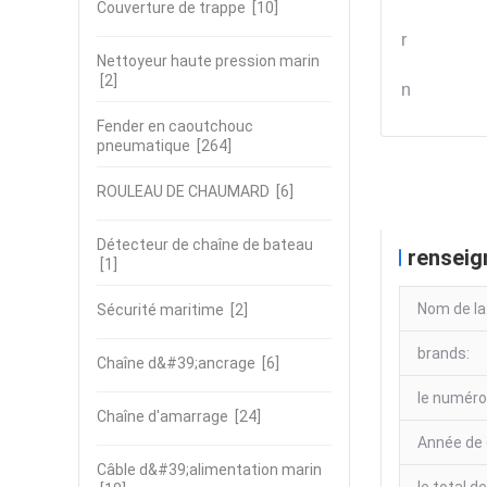
Couverture de trappe
[10]
r
Nettoyeur haute pression marin
[2]
n
Fender en caoutchouc
pneumatique
[264]
société 
ROULEAU DE CHAUMARD
[6]
Détecteur de chaîne de bateau
renseig
[1]
Nom de la
Sécurité maritime
[2]
brands:
Chaîne d&#39;ancrage
[6]
le numéro
Chaîne d'amarrage
[24]
Année de 
Câble d&#39;alimentation marin