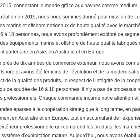
2015, connectant le monde grâce aux navires comme médium.
création en 2015, nous nous sommes donné pour mission de con
es marins et offshore nationaux de haute qualité avec le march
 16 à 18 personnes, nous avons profondément exploré ce segme
 des équipements marins et offshore de haute qualité fabriqués
nt partenaire en Asie, en Australie et en Europe.
 près de dix années de commerce extérieur, nous avons connu le
ffshore et avons été témoins de l'évolution et de la modernisation
ict de la qualité des produits, le respect de l'intégrité de la coo
uipe soudée de 16 à 18 personnes, il n'y a pas de processus 
es professionnels. Chaque commande incarne notre attention et
es éparses à la coopération stratégique à long terme, en pass
ent en Australie et en Europe, tout en accumulant de l'expérie
térieur professionnelle qui comprend les produits, les marchés e
n système d'exploitation mature. Aujourd'hui, nous avons établ