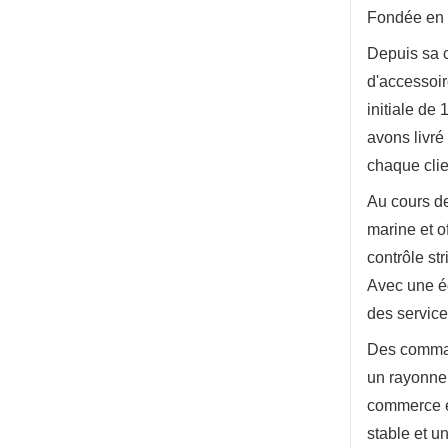
Fondée en 
Depuis sa 
d'accessoir
initiale de
avons livré
chaque clie
Au cours de
marine et o
contrôle str
Avec une éq
des servic
Des command
un rayonnem
commerce ex
stable et u