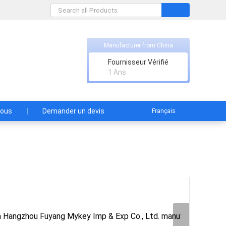
Manufacturer from China
., Ltd.
Fournisseur Vérifié
 autorités chinoises.
1 Ans
nous
Demander un devis
Français