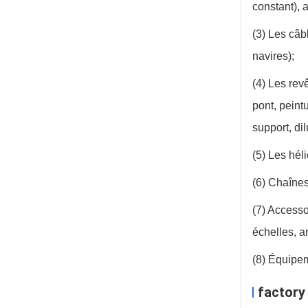
constant), 
(3) Les câb
navires);
(4) Les rev
pont, peint
support, dil
(5) Les hél
(6) Chaînes
(7) Accesso
échelles, a
(8) Équipem
factory