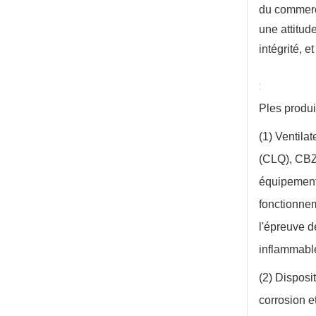
du commerce
une attitud
intégrité, 
:
P
les produi
(1) Ventila
(CLQ), CBZ,
équipements
fonctionnem
l'épreuve d
inflammable
(2) Disposi
corrosion e