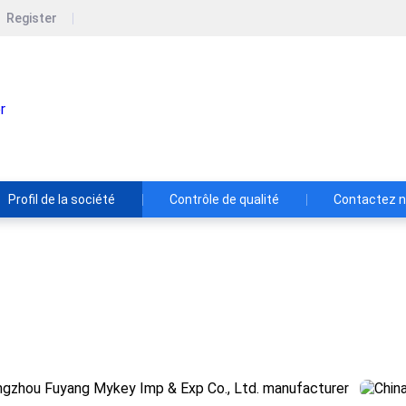
Register
Hangzhou Fuyang Mykey Imp & Exp Co
La Commission a examiné les informations fournies par les
Profil de la société
Contrôle de qualité
Contactez 
 Fuyang Mykey Imp & Exp Co., Ltd.