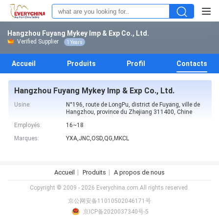
Hangzhou Fuyang Mykey Imp & Exp Co., Ltd.
Verified Supplier
1 Years
Accueil
Produits
Profil
Contacts
Hangzhou Fuyang Mykey Imp & Exp Co., Ltd.
Usine:
N°196, route de LongPu, district de Fuyang, ville de
Hangzhou, province du Zhejiang 311400, Chine
Employés:
16~18
Marques:
YXA,JNC,OSD,QG,MKCL
Accueil
Produits
A propos de nous
Copyright © 2009 - 2026 Everychina.com.All rights reserved.
京公网安备11010502046171号
京ICP备2020037340号-5