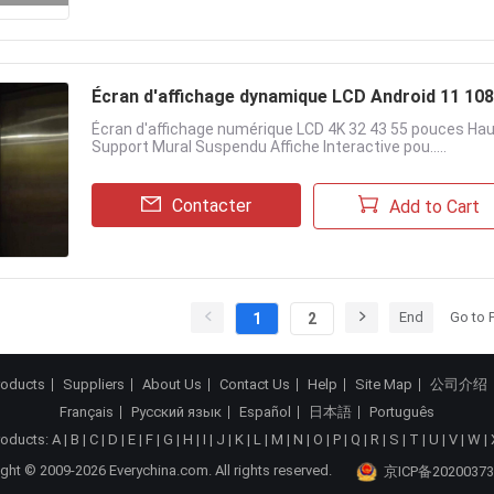
Écran d'affichage dynamique LCD Android 11 108
Écran d'affichage numérique LCD 4K 32 43 55 pouces Hau
Support Mural Suspendu Affiche Interactive pou.....
Contacter
Add to Cart
End
Go to 
1
2
roducts
Suppliers
About Us
Contact Us
Help
Site Map
公司介绍
Français
Русский язык
Español
日本語
Português
roducts:
A
|
B
|
C
|
D
|
E
|
F
|
G
|
H
|
I
|
J
|
K
|
L
|
M
|
N
|
O
|
P
|
Q
|
R
|
S
|
T
|
U
|
V
|
W
|
ght © 2009-2026 Everychina.com. All rights reserved.
京ICP备20200373