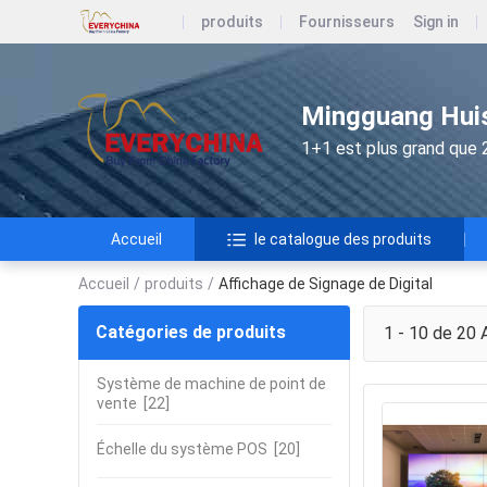
produits
Fournisseurs
Sign in
Mingguang Huis
1+1 est plus grand que 
Accueil
le catalogue des produits
Accueil
/
produits
/
Affichage de Signage de Digital
Catégories de produits
1 - 10 de 20
A
Système de machine de point de
vente
[22]
Échelle du système POS
[20]