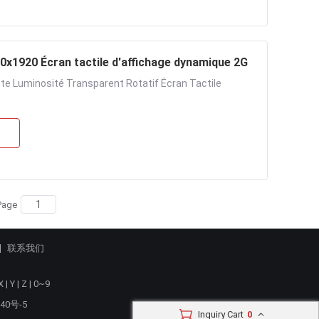
0x1920 Écran tactile d'affichage dynamique 2G
te Luminosité Transparent Rotatif Écran Tactile
Page
联系我们
X
|
Y
|
Z
|
0~9
40号-5
Inquiry Cart
0