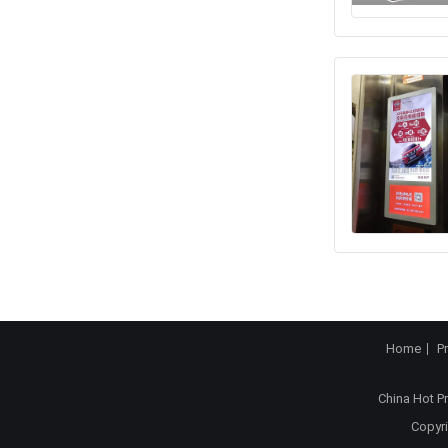
Home
P
China Hot P
Copyri