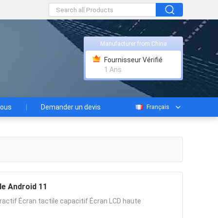
Manufacturer from China
Fournisseur Vérifié
1 Ans
nous
Demander un devis
Français
le Android 11
actif Écran tactile capacitif Écran LCD haute