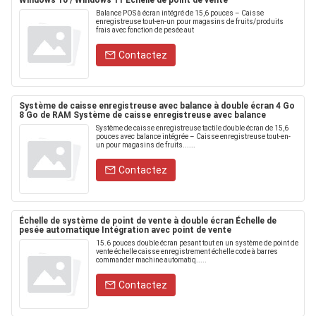
Windows 10 / Windows 11 Échelle de point de vente
Balance POS à écran intégré de 15,6 pouces – Caisse
enregistreuse tout-en-un pour magasins de fruits/produits
frais avec fonction de pesée aut
Contactez
Système de caisse enregistreuse avec balance à double écran 4 Go
8 Go de RAM Système de caisse enregistreuse avec balance
Système de caisse enregistreuse tactile double écran de 15,6
pouces avec balance intégrée – Caisse enregistreuse tout-en-
un pour magasins de fruits......
Contactez
Échelle de système de point de vente à double écran Échelle de
pesée automatique Intégration avec point de vente
15.6 pouces double écran pesant tout en un système de point de
vente échelle caisse enregistrement échelle code à barres
commander machine automatiq.....
Contactez