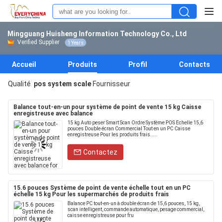
Mingguang Huisheng Information Technology Co., Ltd
Verified Supplier
1 Years
Accueil
Produits
Profil
Contacts
Qualité
pos system scale
Fournisseur
Balance tout-en-un pour système de point de vente 15 kg Caisse
enregistreuse avec balance
15 kg Auto peser Smart Scan Ordre Système POS Échelle 15,6
pouces Double écran Commercial Tout en un PC Caisse
enregistreuse Pour les produits frais.....
Contactez
15.6 pouces Système de point de vente échelle tout en un PC
échelle 15 kg Pour les supermarchés de produits frais
Balance PC tout-en-un à double écran de 15,6 pouces, 15 kg,
scan intelligent, commande automatique, pesage commercial,
caisse enregistreuse pour fru