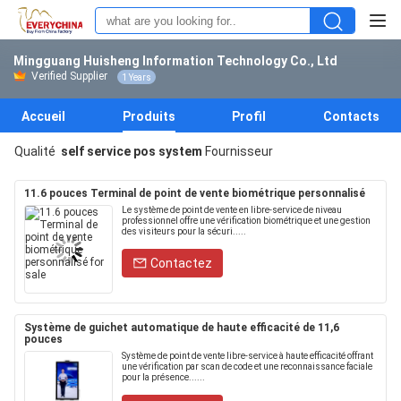
Mingguang Huisheng Information Technology Co., Ltd
Verified Supplier
1 Years
Accueil
Produits
Profil
Contacts
Qualité
self service pos system
Fournisseur
11.6 pouces Terminal de point de vente biométrique personnalisé
Le système de point de vente en libre-service de niveau
professionnel offre une vérification biométrique et une gestion
des visiteurs pour la sécuri.....
Contactez
Système de guichet automatique de haute efficacité de 11,6
pouces
Système de point de vente libre-service à haute efficacité offrant
une vérification par scan de code et une reconnaissance faciale
pour la présence......