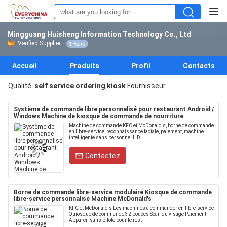
Mingguang Huisheng Information Technology Co., Ltd
Verified Supplier
1 Years
Accueil
Produits
Profil
Contacts
Qualité
self service ordering kiosk
Fournisseur
Système de commande libre personnalisé pour restaurant Android /
Windows Machine de kiosque de commande de nourriture
Machine de commande KFC et McDonald's, borne de commande
en libre-service, reconnaissance faciale, paiement, machine
intelligente sans personnel HD
Contactez
Borne de commande libre-service modulaire Kiosque de commande
libre-service personnalisé Machine McDonald's
KFC et McDonald's Les machines à commander en libre-service
Quiosque de commande 32 pouces Scan du visage Paiement
Appareil sans pilote pour le rest