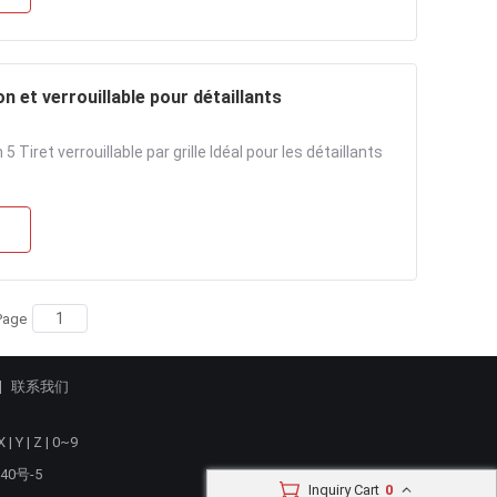
on et verrouillable pour détaillants
 Tiret verrouillable par grille Idéal pour les détaillants
Page
联系我们
X
|
Y
|
Z
|
0~9
40号-5
Inquiry Cart
0