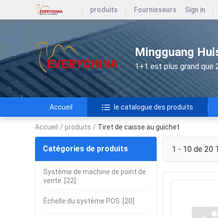
produits
Fournisseurs
Sign in
Mingguang Huis
1+1 est plus grand que 
Accueil
le catalogue des produits
Accueil
/
produits
/
Tiret de caisse au guichet
Catégories de produits
1 - 10 de 20
T
Système de machine de point de
vente
[22]
Échelle du système POS
[20]