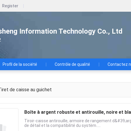
Register
heng Information Technology Co., Ltd
2
Profil de la société
Contrôle de qualité
Contactez 
iret de caisse au guichet
Boîte à argent robuste et antirouille, noire et 
Tiroir-caisse antirouille, armoire de rangement d&#39;
de détail et la compatibilité du systèm.....