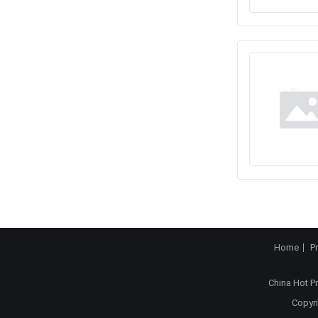
Home
P
China Hot P
Copyri