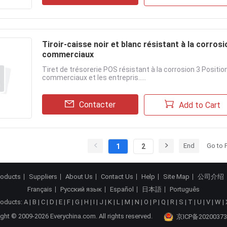
Tiroir-caisse noir et blanc résistant à la corrosi
commerciaux
Tiret de trésorerie POS résistant à la corrosion 3 Position 5
commerciaux et les entrepris.....
Contacter
Add to Cart
End
Go to 
1
2
roducts
Suppliers
About Us
Contact Us
Help
Site Map
公司介绍
Français
Русский язык
Español
日本語
Português
roducts:
A
|
B
|
C
|
D
|
E
|
F
|
G
|
H
|
I
|
J
|
K
|
L
|
M
|
N
|
O
|
P
|
Q
|
R
|
S
|
T
|
U
|
V
|
W
|
ght © 2009-2026 Everychina.com. All rights reserved.
京ICP备20200373