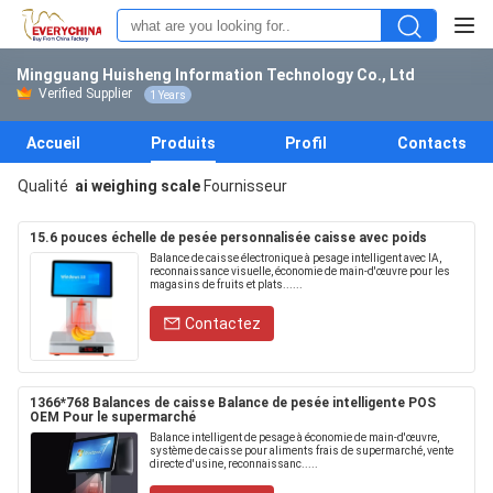
Mingguang Huisheng Information Technology Co., Ltd
Verified Supplier
1 Years
Accueil
Produits
Profil
Contacts
Qualité
ai weighing scale
Fournisseur
15.6 pouces échelle de pesée personnalisée caisse avec poids
Balance de caisse électronique à pesage intelligent avec IA,
reconnaissance visuelle, économie de main-d'œuvre pour les
magasins de fruits et plats......
Contactez
1366*768 Balances de caisse Balance de pesée intelligente POS
OEM Pour le supermarché
Balance intelligent de pesage à économie de main-d'œuvre,
système de caisse pour aliments frais de supermarché, vente
directe d'usine, reconnaissanc.....