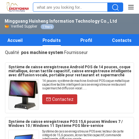
Mingguang Huisheng Information Technology Co., Ltd
Verified Supplier
1 Years
Accueil
Produits
Profil
Contacts
Qualité
pos machine system
Fournisseur
Système de caisse enregistreuse Android POS de 14 pouces, coque
métallique, écran tactile capacitif, caisse enregistreuse intelligente
avec diffusion vocale, portable pour restaurant et supermarché
14 pouces système de machine Android POS coque métallique
capacitive tactile intelligent caisse enregistreuse restaurant
supermarché diffusion vocal.....
Contactez
Système de caisse enregistreuse POS 15,6 pouces Windows 7 /
Windows 10 / Windows 11 Système POS libre-service
Système de caisse enregistreuse POS avec lecteur de carte
intégré de 15,6 pouces, écran tactile capacitif, commande
intelligente, diffusion vocale,......