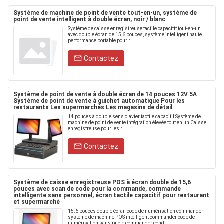
Système de machine de point de vente tout-en-un, système de
point de vente intelligent à double écran, noir / blanc
Système de caisse enregistreuse tactile capacitif tout-en-un
avec double écran de 15,6 pouces, système intelligent haute
performance portable pour r.....
Contactez
Système de point de vente à double écran de 14 pouces 12V 5A
Système de point de vente à guichet automatique Pour les
restaurants Les supermarchés Les magasins de détail
14 pouces à double sens clavier tactile capacitif Système de
machine de point de vente intégration élevée tout en un Caisse
enregistreuse pour les r.....
Contactez
Système de caisse enregistreuse POS à écran double de 15,6
pouces avec scan de code pour la commande, commande
intelligente sans personnel, écran tactile capacitif pour restaurant
et supermarché
15.6 pouces double écran code de numérisation commander
système de machine POS intelligent commander code de
numérisation sans pilote commander cond.....