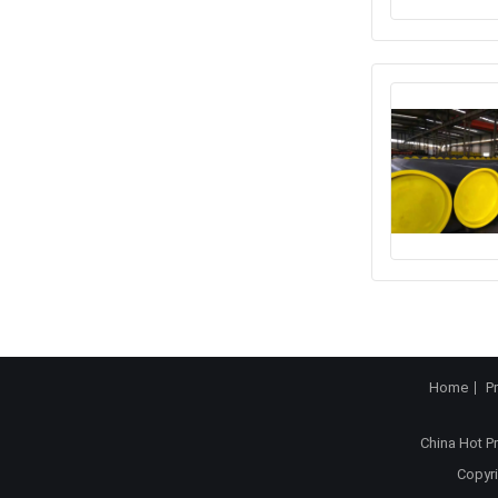
Home
P
China Hot P
Copyri