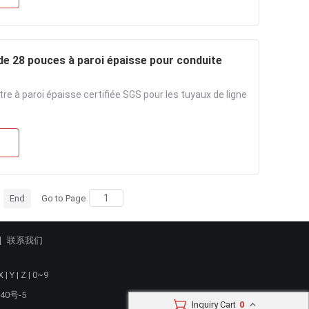
de 28 pouces à paroi épaisse pour conduite
e à paroi épaisse certifiée SGS pour les tuyaux de ligne
End
Go to Page
联系我们
X
|
Y
|
Z
|
0~9
40号-5
Inquiry Cart
0