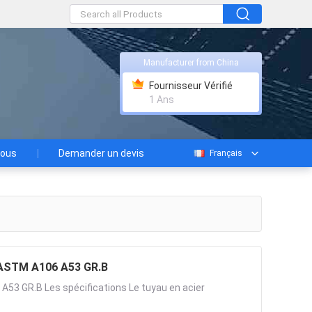
Manufacturer from China
Fournisseur Vérifié
1 Ans
nous
Demander un devis
Français
L ASTM A106 A53 GR.B
A53 GR.B Les spécifications Le tuyau en acier