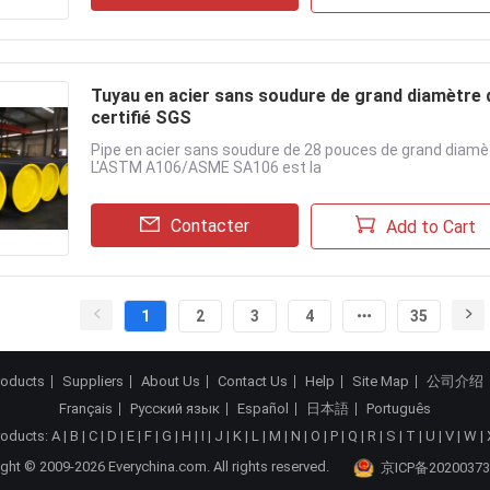
Tuyau en acier sans soudure de grand diamètre 
certifié SGS
Pipe en acier sans soudure de 28 pouces de grand diamètr
L'ASTM A106/ASME SA106 est la
Contacter
Add to Cart
1
2
3
4
35
roducts
Suppliers
About Us
Contact Us
Help
Site Map
公司介绍
Français
Русский язык
Español
日本語
Português
roducts:
A
|
B
|
C
|
D
|
E
|
F
|
G
|
H
|
I
|
J
|
K
|
L
|
M
|
N
|
O
|
P
|
Q
|
R
|
S
|
T
|
U
|
V
|
W
|
ght © 2009-2026 Everychina.com. All rights reserved.
京ICP备20200373