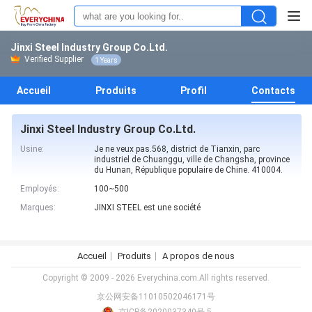
Jinxi Steel Industry Group Co.Ltd.
Verified Supplier
1 Years
Accueil
Produits
Profil
Contacts
Jinxi Steel Industry Group Co.Ltd.
Usine:
Je ne veux pas.568, district de Tianxin, parc
industriel de Chuanggu, ville de Changsha, province
du Hunan, République populaire de Chine. 410004.
Employés:
100~500
Marques:
JINXI STEEL est une société
Accueil
Produits
A propos de nous
Copyright © 2009 - 2026 Everychina.com.All rights reserved.
京公网安备11010502046171号
京ICP备2020037340号-5